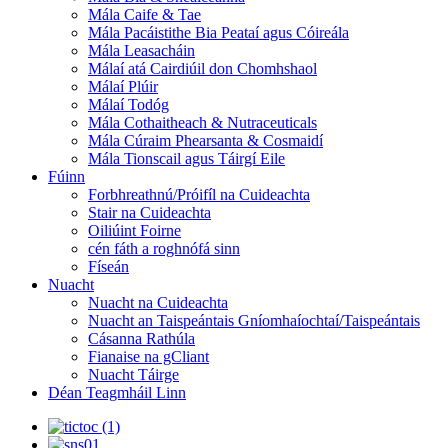
Mála Caife & Tae
Mála Pacáistithe Bia Peataí agus Cóireála
Mála Leasacháin
Málaí atá Cairdiúil don Chomhshaol
Málaí Plúir
Málaí Todóg
Mála Cothaitheach & Nutraceuticals
Mála Cúraim Phearsanta & Cosmaidí
Mála Tionscail agus Táirgí Eile
Fúinn
Forbhreathnú/Próifíl na Cuideachta
Stair na Cuideachta
Oiliúint Foirne
cén fáth a roghnófá sinn
Físeán
Nuacht
Nuacht na Cuideachta
Nuacht an Taispeántais Gníomhaíochtaí/Taispeántais
Cásanna Rathúla
Fianaise na gCliant
Nuacht Táirge
Déan Teagmháil Linn