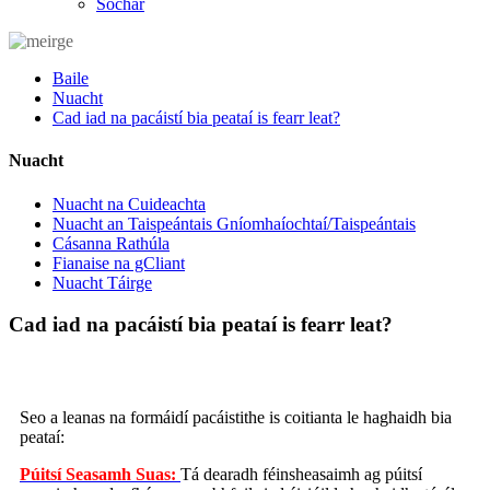
Sochar
Baile
Nuacht
Cad iad na pacáistí bia peataí is fearr leat?
Nuacht
Nuacht na Cuideachta
Nuacht an Taispeántais Gníomhaíochtaí/Taispeántais
Cásanna Rathúla
Fianaise na gCliant
Nuacht Táirge
Cad iad na pacáistí bia peataí is fearr leat?
Seo a leanas na formáidí pacáistithe is coitianta le haghaidh bia
peataí:
Púitsí Seasamh Suas:
Tá dearadh féinsheasaimh ag púitsí