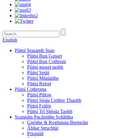
English
Púitsí Seasamh Suas
Púitsí Bun Gusset
Púitsí Bun Cothrom
Púitsí gusset taobh
Púitsí Spúit
Púitsí Múnlaithe
Púitsí Retort
Púitsí Cothroma
Púitsí Pillow
Púitsí Séala Ceithre Thaobh
Púitsí Folúis
Púitsí Trí Shéala Taobh
Scannáin Pacáistithe Solúbtha
Gnéithe & Roghanna Breiseáin
Ábhar Struchtúr
Priontáil