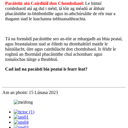
Pacáistiú atá Cairdiúil don Chomhshaol:
Le himní
comhshaoil ​​atá ag dul i méid, tá tóir ag méadú ar ábhair
phacáistithe in-bhithmhillte agus in-athchúrsáilte de réir mar a
thagann siad le luachanna inbhuanaitheachta.
Tá na formáidí pacáistithe seo an-tóir ar mhargadh an bhia peataí,
agus freastalaíonn siad ar éilimh na dtomhaltóirí maidir le
háisiúlacht, úire agus cairdiúlacht don chomhshaol. Is féidir le
roghnú an fhormáid phacáistithe chuí achomharc agus
iomaíochas táirge a fheabhsú.
Cad iad na pacáistí bia peataí is fearr leat?
Am an phoist: 15 Lúnasa 2023