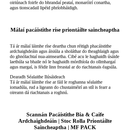
oiriúnach foirfe do bhrandaí peataí, monaróirí conartha,
agus tionscadail lipéid phríobháidigh.
Málaí pacáistithe ríse priontáilte saincheaptha
Tá ár málaí láimhe ríse deartha chun réitigh phacáistithe
ardchaighdeáin agus áisiúla a sholáthar do theaghlaigh agus
do ghnólachtaí nua-aimseartha. Cibé acu le haghaidh úsáide
laethúla sa bhaile nó le haghaidh mórdhíola do ollmhargaí
agus margaí, is féidir linn freastal ar do riachtanais éagsúla.
Dearadh Séalaithe Ilúsáideach
Tá ár málaí láimhe ríse ar fáil le roghanna séalaithe
iomadúla, rud a ligeann do chustaiméirí an stíl is fearr a
oireann dá riachtanais a roghnú.
Scannán Pacáistithe Bia & Caife
Ardchaighdeáin | Stoc Rolla Priontáilte
Saincheaptha | MF PACK