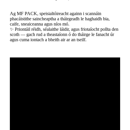
Ag MF PACK, speisialtóireacht againn i scannáin
phacáistithe saincheaptha a tháirgeadh le haghaidh bia,
caife, sneaiceanna agus níos mó.
✨ Priontáil réidh, séalaithe láidir, agus friotaíocht pollta den
scoth — gach rud a theastaíonn ó do tháirge le fanacht úr
agus cuma iontach a bheith air ar an tseilf.