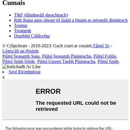
Cumais
T&F (láimhseáil sheachtrach)
Rith thapa agus ghearr trí úsáid a bhaint as priontáil dhigiteach
Teastas
Trealamh
Dearbhú Cáilíochta
© Cóipcheart - 2010-2023: Gach ceart ar cosaint.
Táirgí Te
-
Léarscáil an tSuímh
Púitsí Seasamh Suas
,
Púitsí Seasamh Plaisteacha
,
Púitsí Folúis
,
Púitsí Spúit Sóide
,
Púitsí Gusset Taobh Plaisteacha
,
Púitsí Spúit
,
Seol Ríomhphost
x