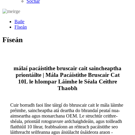
Sochar
Baile
Físeán
Físeán
málaí pacáistithe bruscair cait saincheaptha
priontáilte | Mála Pacáistithe Bruscair Cat
10L le hIompar Láimhe le Séala Ceithre
Thaobh
Cuir borradh faoi líne táirgí do bhruscair cait le mála láimhe
préimhe, saincheaptha atá deartha do bhrandaí peataí nua-
aimseartha agus monarchana OEM. Le struchtúr ceithre-
shéala, priontáil rotogravure ardchaighdeáin, agus toilleadh
flaithiúil 10 lítear, feabhsaíonn an réiteach pacáistithe seo
láithreacht seilfeanna agus áisiúlacht úsáideora araon -