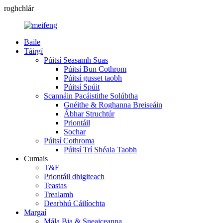
roghchlár
Baile
Táirgí
Púitsí Seasamh Suas
Púitsí Bun Cothrom
Púitsí gusset taobh
Púitsí Spúit
Scannáin Pacáistithe Solúbtha
Gnéithe & Roghanna Breiseáin
Ábhar Struchtúr
Priontáil
Sochar
Púitsí Cothroma
Púitsí Trí Shéala Taobh
Cumais
T&F
Priontáil dhigiteach
Teastas
Trealamh
Dearbhú Cáilíochta
Margaí
Mála Bia & Sneaiceanna