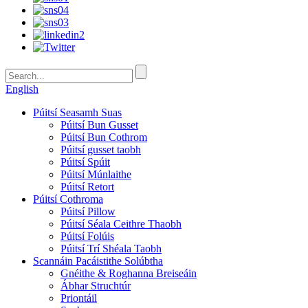
English
Púitsí Seasamh Suas
Púitsí Bun Gusset
Púitsí Bun Cothrom
Púitsí gusset taobh
Púitsí Spúit
Púitsí Múnlaithe
Púitsí Retort
Púitsí Cothroma
Púitsí Pillow
Púitsí Séala Ceithre Thaobh
Púitsí Folúis
Púitsí Trí Shéala Taobh
Scannáin Pacáistithe Solúbtha
Gnéithe & Roghanna Breiseáin
Ábhar Struchtúr
Priontáil