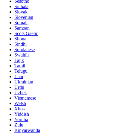
Sesotho
Sinhala
Slovak
Slovenian
Somali
Samoan
Scots Gaelic
Shona
Sindhi
Sundanese
Swahili
Tajik
Tamil
Telugu
Thai
Ukrainian
Urdu
Uzbek
Vietnamese
Welsh
Xhosa
Yiddish
Yoruba
Zulu
Kinyarwanda