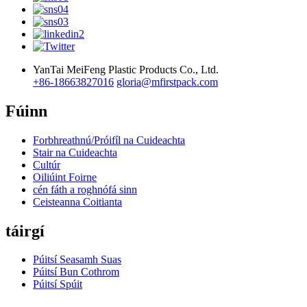
YanTai MeiFeng Plastic Products Co., Ltd.
+86-18663827016
gloria@mfirstpack.com
Fúinn
Forbhreathnú/Próifíl na Cuideachta
Stair na Cuideachta
Cultúr
Oiliúint Foirne
cén fáth a roghnófá sinn
Ceisteanna Coitianta
táirgí
Púitsí Seasamh Suas
Púitsí Bun Cothrom
Púitsí Spúit