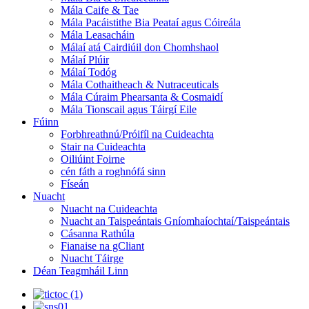
Mála Caife & Tae
Mála Pacáistithe Bia Peataí agus Cóireála
Mála Leasacháin
Málaí atá Cairdiúil don Chomhshaol
Málaí Plúir
Málaí Todóg
Mála Cothaitheach & Nutraceuticals
Mála Cúraim Phearsanta & Cosmaidí
Mála Tionscail agus Táirgí Eile
Fúinn
Forbhreathnú/Próifíl na Cuideachta
Stair na Cuideachta
Oiliúint Foirne
cén fáth a roghnófá sinn
Físeán
Nuacht
Nuacht na Cuideachta
Nuacht an Taispeántais Gníomhaíochtaí/Taispeántais
Cásanna Rathúla
Fianaise na gCliant
Nuacht Táirge
Déan Teagmháil Linn