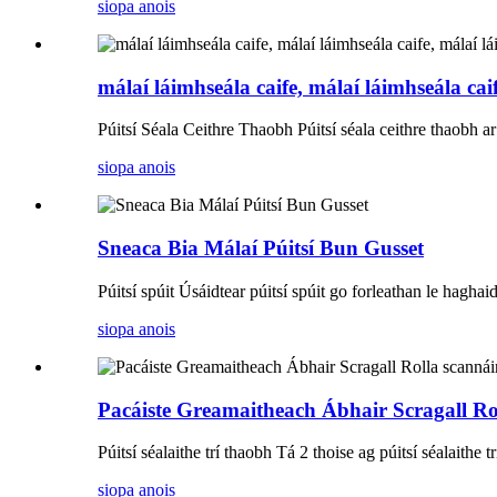
siopa anois
málaí láimhseála caife, málaí láimhseála caif
Púitsí Séala Ceithre Thaobh Púitsí séala ceithre thaobh ar a
siopa anois
Sneaca Bia Málaí Púitsí Bun Gusset
Púitsí spúit Úsáidtear púitsí spúit go forleathan le hagha
siopa anois
Pacáiste Greamaitheach Ábhair Scragall Rol
Púitsí séalaithe trí thaobh Tá 2 thoise ag púitsí séalaithe 
siopa anois