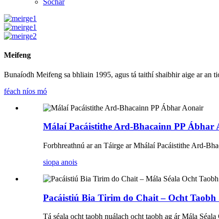
Sochar
Meifeng
Bunaíodh Meifeng sa bhliain 1995, agus tá taithí shaibhir aige ar an ti
féach níos mó
Málaí Pacáistithe Ard-Bhacainn PP Ábhar 
Forbhreathnú ar an Táirge ar Mhálaí Pacáistithe Ard-Bha
siopa anois
Pacáistiú Bia Tirim do Chait – Ocht Taobh .
Tá séala ocht taobh nuálach ocht taobh ag ár Mála Séal