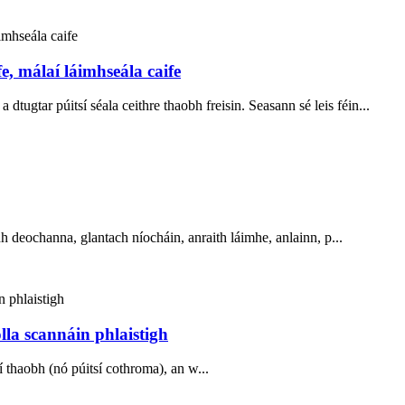
e, málaí láimhseála caife
 dtugtar púitsí séala ceithre thaobh freisin. Seasann sé leis féin...
idh deochanna, glantach níocháin, anraith láimhe, anlainn, p...
la scannáin phlaistigh
trí thaobh (nó púitsí cothroma), an w...