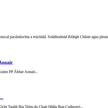
onscal pacáistíochta a reáchtáil. Soláthraímid Réitigh Chliste agus plea
Aonair
cainn PP Ábhar Aonair...
..
a Ocht Taobh Bia Tirim do Chait (Mála Bun Cothrom)...