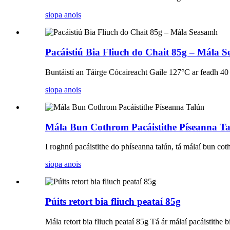
siopa anois
Pacáistiú Bia Fliuch do Chait 85g – Mála 
Buntáistí an Táirge Cócaireacht Gaile 127°C ar feadh 4
siopa anois
Mála Bun Cothrom Pacáistithe Píseanna T
I roghnú pacáistithe do phíseanna talún, tá málaí bun coth
siopa anois
Púits retort bia fliuch peataí 85g
Mála retort bia fliuch peataí 85g Tá ár málaí pacáistithe b