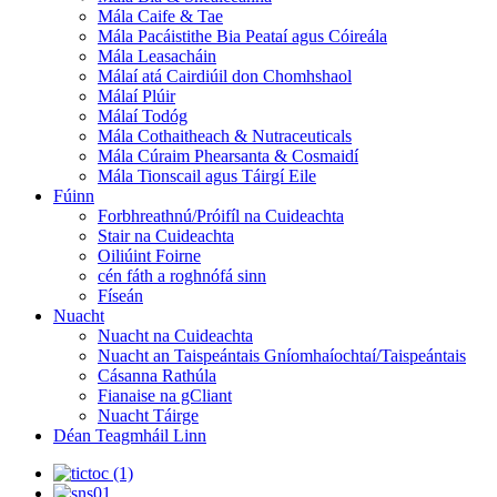
Mála Caife & Tae
Mála Pacáistithe Bia Peataí agus Cóireála
Mála Leasacháin
Málaí atá Cairdiúil don Chomhshaol
Málaí Plúir
Málaí Todóg
Mála Cothaitheach & Nutraceuticals
Mála Cúraim Phearsanta & Cosmaidí
Mála Tionscail agus Táirgí Eile
Fúinn
Forbhreathnú/Próifíl na Cuideachta
Stair na Cuideachta
Oiliúint Foirne
cén fáth a roghnófá sinn
Físeán
Nuacht
Nuacht na Cuideachta
Nuacht an Taispeántais Gníomhaíochtaí/Taispeántais
Cásanna Rathúla
Fianaise na gCliant
Nuacht Táirge
Déan Teagmháil Linn