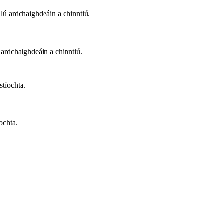
ú ardchaighdeáin a chinntiú.
ochta.