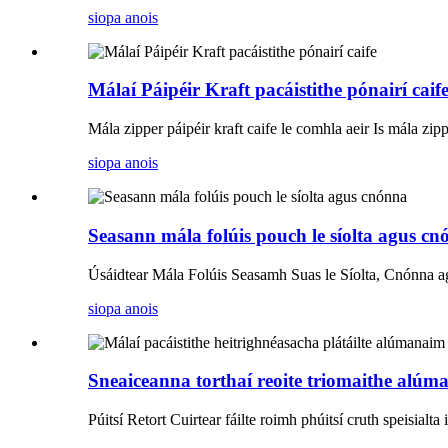
siopa anois
Málaí Páipéir Kraft pacáistithe pónairí caif
Mála zipper páipéir kraft caife le comhla aeir Is mála zippe
siopa anois
Seasann mála folúis pouch le síolta agus c
Úsáidtear Mála Folúis Seasamh Suas le Síolta, Cnónna agu
siopa anois
Sneaiceanna torthaí reoite triomaithe alúmana
Púitsí Retort Cuirtear fáilte roimh phúitsí cruth speisialt