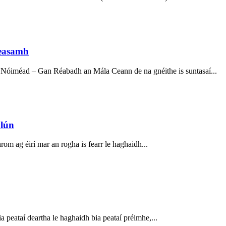
Seasamh
0 Nóiméad – Gan Réabadh an Mála Ceann de na gnéithe is suntasaí...
alún
rom ag éirí mar an rogha is fearr le haghaidh...
ia peataí deartha le haghaidh bia peataí préimhe,...