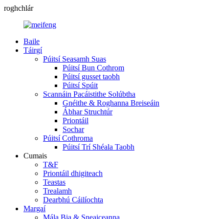
roghchlár
Baile
Táirgí
Púitsí Seasamh Suas
Púitsí Bun Cothrom
Púitsí gusset taobh
Púitsí Spúit
Scannáin Pacáistithe Solúbtha
Gnéithe & Roghanna Breiseáin
Ábhar Struchtúr
Priontáil
Sochar
Púitsí Cothroma
Púitsí Trí Shéala Taobh
Cumais
T&F
Priontáil dhigiteach
Teastas
Trealamh
Dearbhú Cáilíochta
Margaí
Mála Bia & Sneaiceanna