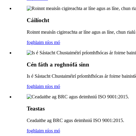
Cáilíocht
Roinnt meaisín cigireachta ar líne agus as líne, chun rial
foghlaim níos mó
Cén fáth a roghnófá sinn
Is é Sástacht Chustaiméirí príomhfhócas ár foirne bainistí
foghlaim níos mó
Teastas
Ceadaithe ag BRC agus deimhniú ISO 9001:2015.
foghlaim níos mó