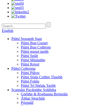
English
Púitsí Seasamh Suas
Púitsí Bun Gusset
Púitsí Bun Cothrom
Púitsí gusset taobh
Púitsí Spúit
Púitsí Múnlaithe
Púitsí Retort
Púitsí Cothroma
Púitsí Pillow
Púitsí Séala Ceithre Thaobh
Púitsí Folúis
Púitsí Trí Shéala Taobh
Scannáin Pacáistithe Solúbtha
Gnéithe & Roghanna Breiseáin
Ábhar Struchtúr
Priontáil