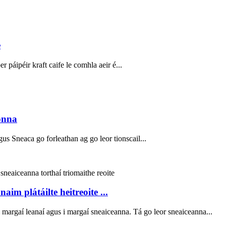
e
r páipéir kraft caife le comhla aeir é...
nónna
s Sneaca go forleathan ag go leor tionscail...
im plátáilte heitreoite ...
a i margaí leanaí agus i margaí sneaiceanna. Tá go leor sneaiceanna...