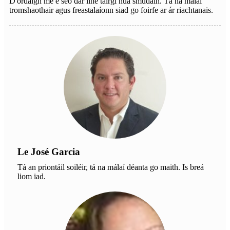
D'ordaigh mé é seo dár líne táirgí nua smúdáin. Tá na málaí
tromshaothair agus freastalaíonn siad go foirfe ar ár riachtanais.
Le José Garcia
Tá an priontáil soiléir, tá na málaí déanta go maith. Is breá
liom iad.