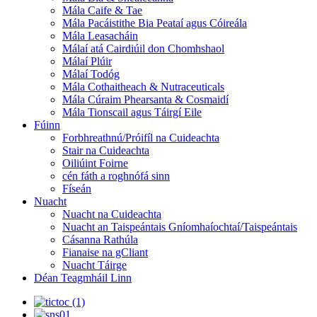
Mála Caife & Tae
Mála Pacáistithe Bia Peataí agus Cóireála
Mála Leasacháin
Málaí atá Cairdiúil don Chomhshaol
Málaí Plúir
Málaí Todóg
Mála Cothaitheach & Nutraceuticals
Mála Cúraim Phearsanta & Cosmaidí
Mála Tionscail agus Táirgí Eile
Fúinn
Forbhreathnú/Próifíl na Cuideachta
Stair na Cuideachta
Oiliúint Foirne
cén fáth a roghnófá sinn
Físeán
Nuacht
Nuacht na Cuideachta
Nuacht an Taispeántais Gníomhaíochtaí/Taispeántais
Cásanna Rathúla
Fianaise na gCliant
Nuacht Táirge
Déan Teagmháil Linn