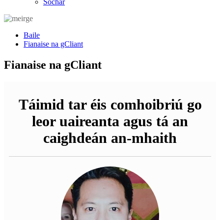
Sochar
Baile
Fianaise na gCliant
Fianaise na gCliant
Táimid tar éis comhoibriú go
leor uaireanta agus tá an
caighdeán an-mhaith