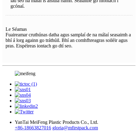
iad seo na málaí is áisiúla riamh. Séalaithe go hiontach i
gcónaí.
Le Séamas
Fuaireamar cruthúnas datha agus samplaí de na málaí seasaimh a
bhí á lorg againn go tráthúil. Bhí an comhfhreagras soiléir agus
pras. Eispéireas iontach go dtí seo.
YanTai MeiFeng Plastic Products Co., Ltd.
+86-18663827016
gloria@mfirstpack.com