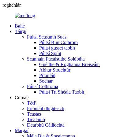
roghchlár
Baile
Táirgí
Púitsí Seasamh Suas
Púitsí Bun Cothrom
Púitsí gusset taobh
Púitsí Spúit
Scannáin Pacáistithe Solúbtha
Gnéithe & Roghanna Breiseáin
Ábhar Struchtúr
Priontáil
Sochar
Púitsí Cothroma
Púitsí Trí Shéala Taobh
Cumais
T&F
Priontáil dhigiteach
Teastas
Trealamh
Dearbhú Cáilíochta
Margaí
Mála Bia & Sneaiceanna