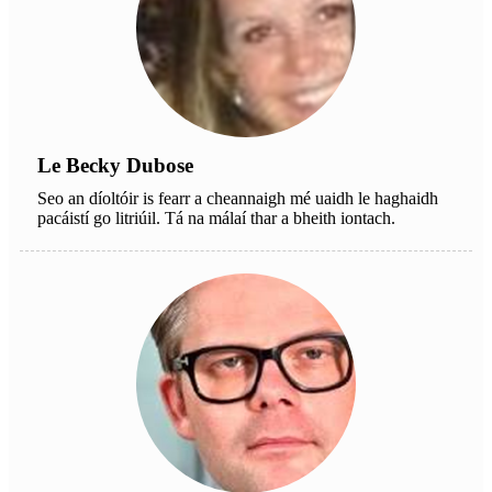
Le Becky Dubose
Seo an díoltóir is fearr a cheannaigh mé uaidh le haghaidh
pacáistí go litriúil. Tá na málaí thar a bheith iontach.