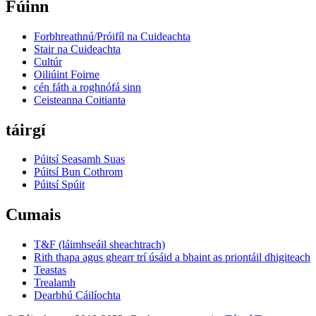
Fúinn
Forbhreathnú/Próifíl na Cuideachta
Stair na Cuideachta
Cultúr
Oiliúint Foirne
cén fáth a roghnófá sinn
Ceisteanna Coitianta
táirgí
Púitsí Seasamh Suas
Púitsí Bun Cothrom
Púitsí Spúit
Cumais
T&F (láimhseáil sheachtrach)
Rith thapa agus ghearr trí úsáid a bhaint as priontáil dhigiteach
Teastas
Trealamh
Dearbhú Cáilíochta