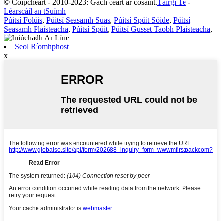
© Cóipcheart - 2010-2023: Gach ceart ar cosaint.
Táirgí Te
-
Léarscáil an tSuímh
Púitsí Folúis
,
Púitsí Seasamh Suas
,
Púitsí Spúit Sóide
,
Púitsí
Seasamh Plaisteacha
,
Púitsí Spúit
,
Púitsí Gusset Taobh Plaisteacha
,
Seol Ríomhphost
x