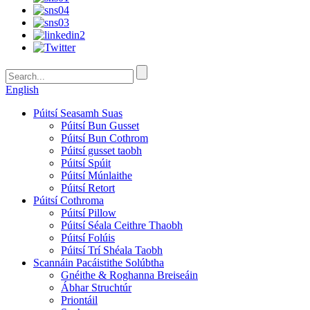
English
Púitsí Seasamh Suas
Púitsí Bun Gusset
Púitsí Bun Cothrom
Púitsí gusset taobh
Púitsí Spúit
Púitsí Múnlaithe
Púitsí Retort
Púitsí Cothroma
Púitsí Pillow
Púitsí Séala Ceithre Thaobh
Púitsí Folúis
Púitsí Trí Shéala Taobh
Scannáin Pacáistithe Solúbtha
Gnéithe & Roghanna Breiseáin
Ábhar Struchtúr
Priontáil