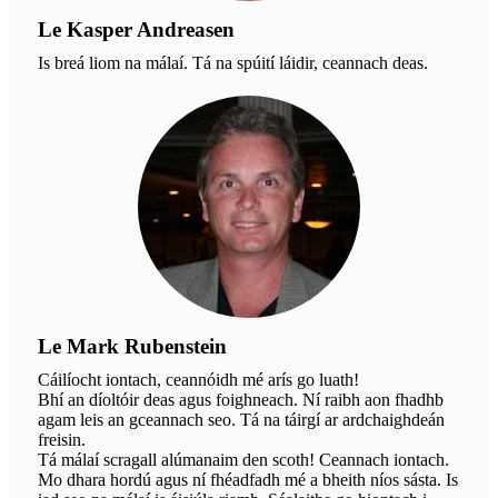
Le Kasper Andreasen
Is breá liom na málaí. Tá na spúití láidir, ceannach deas.
Le Mark Rubenstein
Cáilíocht iontach, ceannóidh mé arís go luath!
Bhí an díoltóir deas agus foighneach. Ní raibh aon fhadhb
agam leis an gceannach seo. Tá na táirgí ar ardchaighdeán
freisin.
Tá málaí scragall alúmanaim den scoth! Ceannach iontach.
Mo dhara hordú agus ní fhéadfadh mé a bheith níos sásta. Is