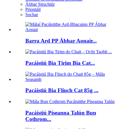
Ábhar Struchtúr
Priontáil
Sochar
Barra Ard PP Ábhar Aonair...
Pacáistiú Bia Tirim Bia Cat...
Pacáistiú Bia Fliuch Cat 85g ...
Pacáistiú Píseanna Talún Bun
Cothrom...