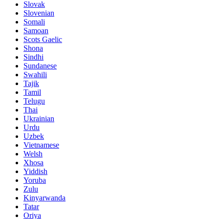
Slovak
Slovenian
Somali
Samoan
Scots Gaelic
Shona
Sindhi
Sundanese
Swahili
Tajik
Tamil
Telugu
Thai
Ukrainian
Urdu
Uzbek
Vietnamese
Welsh
Xhosa
Yiddish
Yoruba
Zulu
Kinyarwanda
Tatar
Oriya