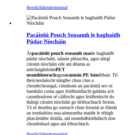
fiosrúchán
mionsonraí
Pacáistiú Pouch Seasamh le haghaidh
Púdar Níocháin
Ár
pacáistiú pouch seasamh suas
le haghaidh
púdar níocháin, salann pléasctha, agus táirgí
cúraim níocháin eile atá déanta as
ardchaighdeáin
PET
neamhlonrach
agus
scannán PE bán
ábhair. Trí
theicneolaíocht táirgthe chun cinn a
chomhcheangal, cinntíonn an pacáistiú seo ní
hamháin cuma agus feidhmiúlacht galánta ach
caomhnaíonn sé cáilíocht agus feidhmíocht do
tháirgí cúraim níocháin go héifeachtach freisin.
Tá sé deartha go sonrach chun freastal ar éilimh
an tomhaltóra nua-aimseartha maidir le réitigh
phacáistithe áisiúla, atá neamhdhíobhálach don
chomhshaol agus atá éifeachtach.
fiosrúchán
mionsonraí