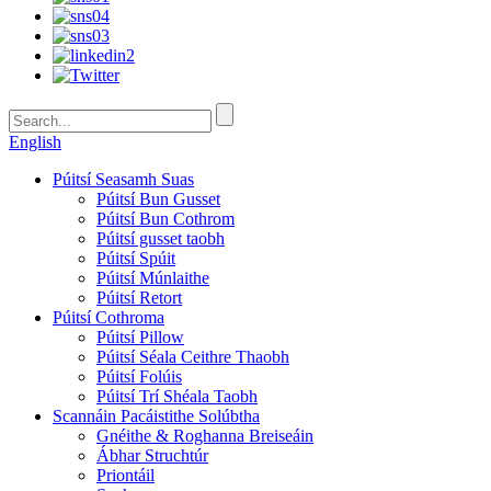
English
Púitsí Seasamh Suas
Púitsí Bun Gusset
Púitsí Bun Cothrom
Púitsí gusset taobh
Púitsí Spúit
Púitsí Múnlaithe
Púitsí Retort
Púitsí Cothroma
Púitsí Pillow
Púitsí Séala Ceithre Thaobh
Púitsí Folúis
Púitsí Trí Shéala Taobh
Scannáin Pacáistithe Solúbtha
Gnéithe & Roghanna Breiseáin
Ábhar Struchtúr
Priontáil