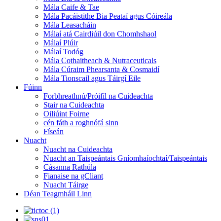
Mála Caife & Tae
Mála Pacáistithe Bia Peataí agus Cóireála
Mála Leasacháin
Málaí atá Cairdiúil don Chomhshaol
Málaí Plúir
Málaí Todóg
Mála Cothaitheach & Nutraceuticals
Mála Cúraim Phearsanta & Cosmaidí
Mála Tionscail agus Táirgí Eile
Fúinn
Forbhreathnú/Próifíl na Cuideachta
Stair na Cuideachta
Oiliúint Foirne
cén fáth a roghnófá sinn
Físeán
Nuacht
Nuacht na Cuideachta
Nuacht an Taispeántais Gníomhaíochtaí/Taispeántais
Cásanna Rathúla
Fianaise na gCliant
Nuacht Táirge
Déan Teagmháil Linn