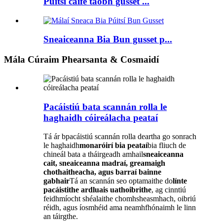
Púitsí caife taobh gusset ...
Sneaiceanna Bia Bun gusset p...
Mála Cúraim Phearsanta & Cosmaidí
Pacáistiú bata scannán rolla le
haghaidh cóireálacha peataí
Tá ár bpacáistiú scannán rolla deartha go sonrach
le haghaidh
monaróirí bia peataí
bia fliuch de
chineál bata a tháirgeadh amhail
sneaiceanna
cait, sneaiceanna madraí, greamaigh
chothaitheacha, agus barraí bainne
gabhair
Tá an scannán seo optamaithe do
línte
pacáistithe ardluais uathoibrithe
, ag cinntiú
feidhmíocht shéalaithe chomhsheasmhach, oibriú
réidh, agus íosmhéid ama neamhfhónaimh le linn
an táirgthe.