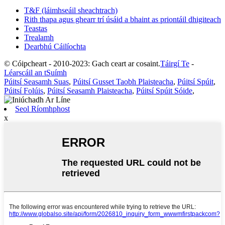
T&F (láimhseáil sheachtrach)
Rith thapa agus ghearr trí úsáid a bhaint as priontáil dhigiteach
Teastas
Trealamh
Dearbhú Cáilíochta
© Cóipcheart - 2010-2023: Gach ceart ar cosaint.
Táirgí Te
-
Léarscáil an tSuímh
Púitsí Seasamh Suas
,
Púitsí Gusset Taobh Plaisteacha
,
Púitsí Spúit
,
Púitsí Folúis
,
Púitsí Seasamh Plaisteacha
,
Púitsí Spúit Sóide
,
Seol Ríomhphost
x