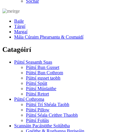
Sochar
Baile
Táirgí
Margaí
Mála Cúraim Phearsanta & Cosmaidí
Catagóirí
Púitsí Seasamh Suas
Púitsí Bun Gusset
Púitsí Bun Cothrom
Púitsí gusset taobh
Púitsí Spúit
Púitsí Múnlaithe
Púitsí Retort
Púitsí Cothroma
Púitsí Trí Shéala Taobh
Púitsí Pillow
Púitsí Séala Ceithre Thaobh
Púitsí Folúis
Scannáin Pacáistithe Solúbtha
Gnéithe & Roghanna Breiseáin