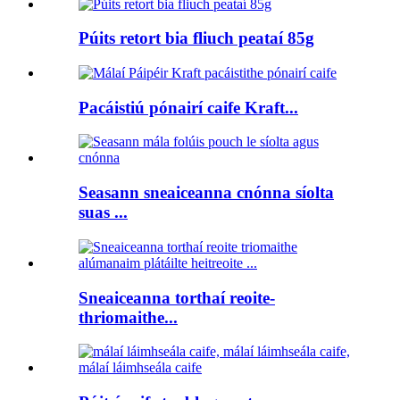
Púits retort bia fliuch peataí 85g
Pacáistiú pónairí caife Kraft...
Seasann sneaiceanna cnónna síolta
suas ...
Sneaiceanna torthaí reoite-
thriomaithe...