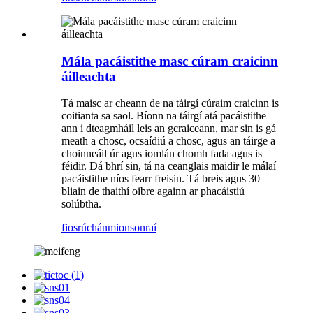
Mála pacáistithe masc cúram craicinn
áilleachta
Tá maisc ar cheann de na táirgí cúraim craicinn is
coitianta sa saol. Bíonn na táirgí atá pacáistithe
ann i dteagmháil leis an gcraiceann, mar sin is gá
meath a chosc, ocsaídiú a chosc, agus an táirge a
choinneáil úr agus iomlán chomh fada agus is
féidir. Dá bhrí sin, tá na ceanglais maidir le málaí
pacáistithe níos fearr freisin. Tá breis agus 30
bliain de thaithí oibre againn ar phacáistiú
solúbtha.
fiosrúchán
mionsonraí