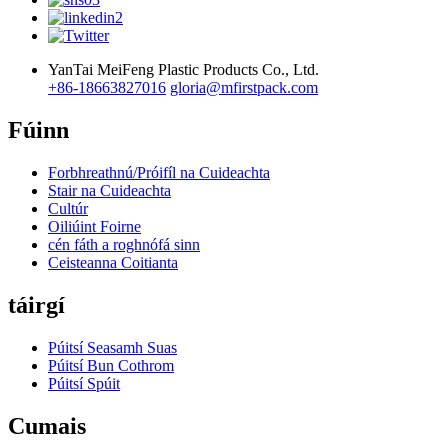
YanTai MeiFeng Plastic Products Co., Ltd.
+86-18663827016
gloria@mfirstpack.com
Fúinn
Forbhreathnú/Próifíl na Cuideachta
Stair na Cuideachta
Cultúr
Oiliúint Foirne
cén fáth a roghnófá sinn
Ceisteanna Coitianta
táirgí
Púitsí Seasamh Suas
Púitsí Bun Cothrom
Púitsí Spúit
Cumais