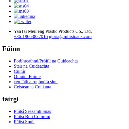
YanTai MeiFeng Plastic Products Co., Ltd.
+86-18663827016
gloria@mfirstpack.com
Fúinn
Forbhreathnú/Próifíl na Cuideachta
Stair na Cuideachta
Cultúr
Oiliúint Foirne
cén fáth a roghnófá sinn
Ceisteanna Coitianta
táirgí
Púitsí Seasamh Suas
Púitsí Bun Cothrom
Púitsí Spúit