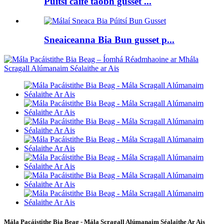
Púitsí caife taobh gusset ...
Sneaiceanna Bia Bun gusset p...
Mála Pacáistithe Bia Beag - Mála Scragall Alúmanaim Séalaithe Ar Ais