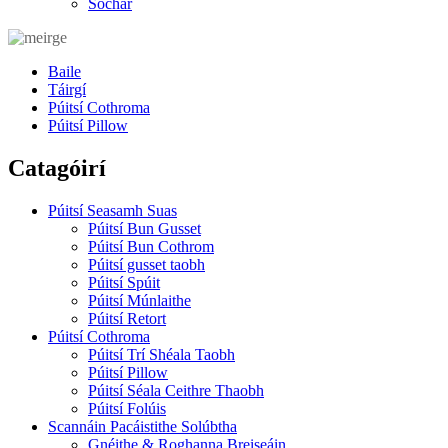
Sochar
Baile
Táirgí
Púitsí Cothroma
Púitsí Pillow
Catagóirí
Púitsí Seasamh Suas
Púitsí Bun Gusset
Púitsí Bun Cothrom
Púitsí gusset taobh
Púitsí Spúit
Púitsí Múnlaithe
Púitsí Retort
Púitsí Cothroma
Púitsí Trí Shéala Taobh
Púitsí Pillow
Púitsí Séala Ceithre Thaobh
Púitsí Folúis
Scannáin Pacáistithe Solúbtha
Gnéithe & Roghanna Breiseáin