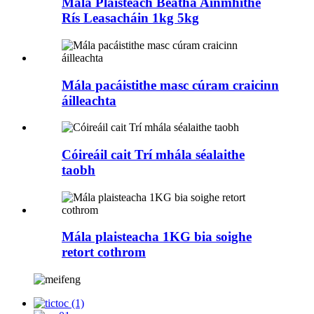
Mála Plaisteach Beatha Ainmhithe
Rís Leasacháin 1kg 5kg
Mála pacáistithe masc cúram craicinn
áilleachta
Cóireáil cait Trí mhála séalaithe
taobh
Mála plaisteacha 1KG bia soighe
retort cothrom