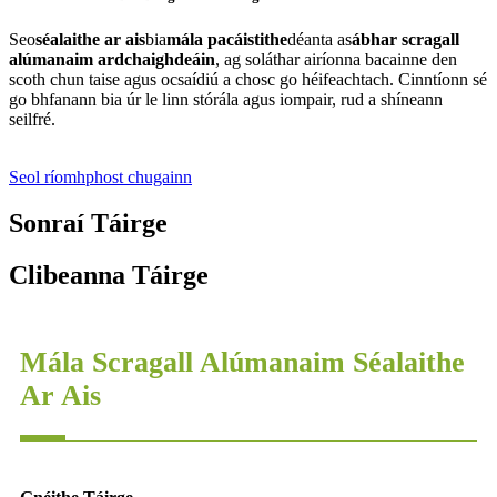
Seo
séalaithe ar ais
bia
mála pacáistithe
déanta as
ábhar scragall
alúmanaim ardchaighdeáin
, ag soláthar airíonna bacainne den
scoth chun taise agus ocsaídiú a chosc go héifeachtach. Cinntíonn sé
go bhfanann bia úr le linn stórála agus iompair, rud a shíneann
seilfré.
Seol ríomhphost chugainn
Sonraí Táirge
Clibeanna Táirge
Mála Scragall Alúmanaim Séalaithe
Ar Ais