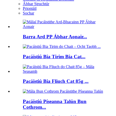
Ábhar Struchtúr
Priontáil
Sochar
Barra Ard PP Ábhar Aonair...
Pacáistiú Bia Tirim Bia Cat...
Pacáistiú Bia Fliuch Cat 85g ...
Pacáistiú Píseanna Talún Bun
Cothrom...