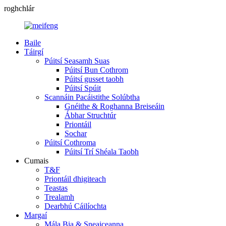
roghchlár
Baile
Táirgí
Púitsí Seasamh Suas
Púitsí Bun Cothrom
Púitsí gusset taobh
Púitsí Spúit
Scannáin Pacáistithe Solúbtha
Gnéithe & Roghanna Breiseáin
Ábhar Struchtúr
Priontáil
Sochar
Púitsí Cothroma
Púitsí Trí Shéala Taobh
Cumais
T&F
Priontáil dhigiteach
Teastas
Trealamh
Dearbhú Cáilíochta
Margaí
Mála Bia & Sneaiceanna