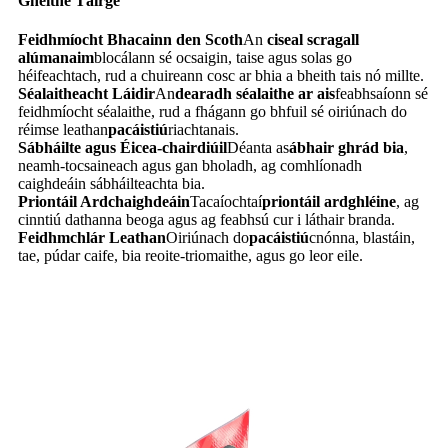
Gnéithe Táirge
Feidhmíocht Bhacainn den Scoth
An
ciseal scragall
alúmanaim
blocálann sé ocsaigin, taise agus solas go
héifeachtach, rud a chuireann cosc ​​ar bhia a bheith tais nó millte.
Séalaitheacht Láidir
An
dearadh séalaithe ar ais
feabhsaíonn sé
feidhmíocht séalaithe, rud a fhágann go bhfuil sé oiriúnach do
réimse leathan
pacáistiú
riachtanais.
Sábháilte agus Éicea-chairdiúil
Déanta as
ábhair ghrád bia
,
neamh-tocsaineach agus gan bholadh, ag comhlíonadh
caighdeáin sábháilteachta bia.
Priontáil Ardchaighdeáin
Tacaíochtaí
priontáil ardghléine
, ag
cinntiú dathanna beoga agus ag feabhsú cur i láthair branda.
Feidhmchlár Leathan
Oiriúnach do
pacáistiú
cnónna, blastáin,
tae, púdar caife, bia reoite-triomaithe, agus go leor eile.