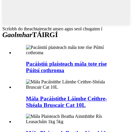
Scríobh do theachtaireacht anseo agus seol chugainn í
Gaolmhar
TÁIRGÍ
Pacáistiú plaisteach mála tote ríse
Púitsí cothroma
Mála Pacáistithe Láimhe Ceithre-
Shéala Bruscair Cat 10L