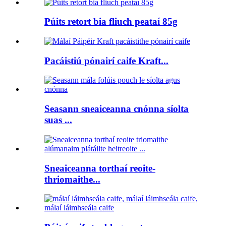
Púits retort bia fliuch peataí 85g
Pacáistiú pónairí caife Kraft...
Seasann sneaiceanna cnónna síolta
suas ...
Sneaiceanna torthaí reoite-
thriomaithe...