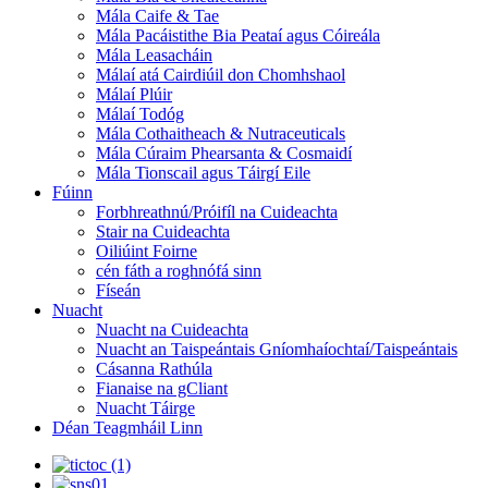
Mála Caife & Tae
Mála Pacáistithe Bia Peataí agus Cóireála
Mála Leasacháin
Málaí atá Cairdiúil don Chomhshaol
Málaí Plúir
Málaí Todóg
Mála Cothaitheach & Nutraceuticals
Mála Cúraim Phearsanta & Cosmaidí
Mála Tionscail agus Táirgí Eile
Fúinn
Forbhreathnú/Próifíl na Cuideachta
Stair na Cuideachta
Oiliúint Foirne
cén fáth a roghnófá sinn
Físeán
Nuacht
Nuacht na Cuideachta
Nuacht an Taispeántais Gníomhaíochtaí/Taispeántais
Cásanna Rathúla
Fianaise na gCliant
Nuacht Táirge
Déan Teagmháil Linn