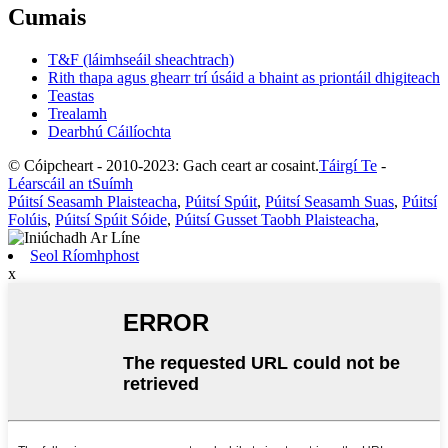
Cumais
T&F (láimhseáil sheachtrach)
Rith thapa agus ghearr trí úsáid a bhaint as priontáil dhigiteach
Teastas
Trealamh
Dearbhú Cáilíochta
© Cóipcheart - 2010-2023: Gach ceart ar cosaint.
Táirgí Te
-
Léarscáil an tSuímh
Púitsí Seasamh Plaisteacha
,
Púitsí Spúit
,
Púitsí Seasamh Suas
,
Púitsí
Folúis
,
Púitsí Spúit Sóide
,
Púitsí Gusset Taobh Plaisteacha
,
Seol Ríomhphost
x