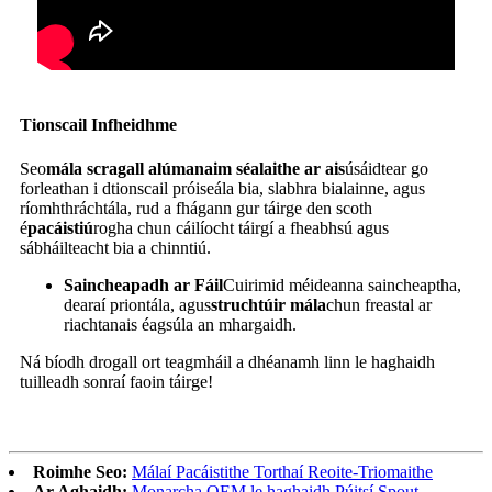
Tionscail Infheidhme
Seo
mála scragall alúmanaim séalaithe ar ais
úsáidtear go
forleathan i dtionscail próiseála bia, slabhra bialainne, agus
ríomhthráchtála, rud a fhágann gur táirge den scoth
é
pacáistiú
rogha chun cáilíocht táirgí a fheabhsú agus
sábháilteacht bia a chinntiú.
Saincheapadh ar Fáil
Cuirimid méideanna saincheaptha,
dearaí priontála, agus
struchtúir mála
chun freastal ar
riachtanais éagsúla an mhargaidh.
Ná bíodh drogall ort teagmháil a dhéanamh linn le haghaidh
tuilleadh sonraí faoin táirge!
Roimhe Seo:
Málaí Pacáistithe Torthaí Reoite-Triomaithe
Ar Aghaidh:
Monarcha OEM le haghaidh Púitsí Spout