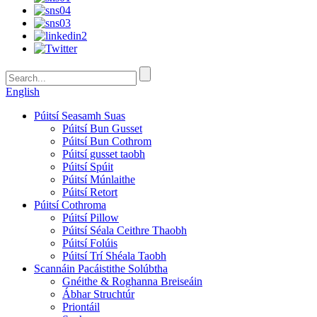
English
Púitsí Seasamh Suas
Púitsí Bun Gusset
Púitsí Bun Cothrom
Púitsí gusset taobh
Púitsí Spúit
Púitsí Múnlaithe
Púitsí Retort
Púitsí Cothroma
Púitsí Pillow
Púitsí Séala Ceithre Thaobh
Púitsí Folúis
Púitsí Trí Shéala Taobh
Scannáin Pacáistithe Solúbtha
Gnéithe & Roghanna Breiseáin
Ábhar Struchtúr
Priontáil