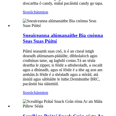
doscartha ó candy, málaí pacáistiú candy go tapa.
fiosrúchán
mion
Sneaiceanna alúmanaithe Bia cnónna
Seas Suas Púitsí
Púitsí seasamh suas cnó, is é an ciseal istigh
dearadh alúmanam-plátáilte, díbholaíoch agus
cruthúnas taise, ag laghdú costas.Tá an séala
deartha le zipper, is féidir a athsheoladh, a oscailt
agus a dhúnadh, agus ní féidir é a ithe ag aon am
amháin.Is féidir é a shéaladh agus a stóráil, atá
áisiúil agus sábháilte le hithe.Deimhnithe BRC,
pacáistiú bia sláintiúil.
fiosrúchán
mion