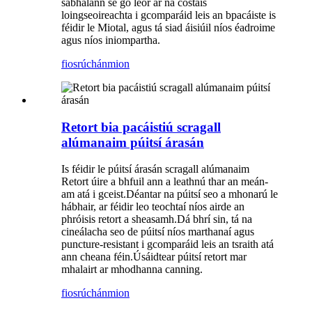
sábhálann sé go leor ar na costais
loingseoireachta i gcomparáid leis an bpacáiste is
féidir le Miotal, agus tá siad áisiúil níos éadroime
agus níos iniompartha.
fiosrúchán
mion
Retort bia pacáistiú scragall
alúmanaim púitsí árasán
Is féidir le púitsí árasán scragall alúmanaim
Retort úire a bhfuil ann a leathnú thar an meán-
am atá i gceist.Déantar na púitsí seo a mhonarú le
hábhair, ar féidir leo teochtaí níos airde an
phróisis retort a sheasamh.Dá bhrí sin, tá na
cineálacha seo de púitsí níos marthanaí agus
puncture-resistant i gcomparáid leis an tsraith atá
ann cheana féin.Úsáidtear púitsí retort mar
mhalairt ar mhodhanna canning.
fiosrúchán
mion