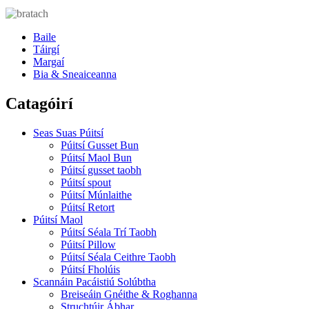
Baile
Táirgí
Margaí
Bia & Sneaiceanna
Catagóirí
Seas Suas Púitsí
Púitsí Gusset Bun
Púitsí Maol Bun
Púitsí gusset taobh
Púitsí spout
Púitsí Múnlaithe
Púitsí Retort
Púitsí Maol
Púitsí Séala Trí Taobh
Púitsí Pillow
Púitsí Séala Ceithre Taobh
Púitsí Fholúis
Scannáin Pacáistiú Solúbtha
Breiseáin Gnéithe & Roghanna
Struchtúir Ábhar