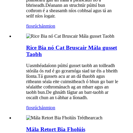
bhriseadh.Déanann an struchtúr púitsí bun
cothrom é a sheasamh níos cobhsaí agus tá an
seilf níos íogair.
fiosrúchán
mion
Rice Bia nó Cat Bruscair Mála gusset
Taobh
Uasmhéadaíonn púitsí gusset taobh an toilleadh
stórála ós rud é go gcearnóga siad tar éis a bheith
líonta.Tá gussets acu ar an dá thaobh agus
ritheann séala eite cuimsitheach ó bhun go barr le
séalaithe cothrománach ag an mbarr agus an
taobh bun.De ghnáth fágtar an barr-taobh ar
oscailt chun an t-ábhar a líonadh.
fiosrúchán
mion
Mála Retort Bia Fholúis