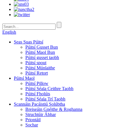
English
Seas Suas Púitsí
Púitsí Gusset Bun
Púitsí Maol Bun
Púitsí gusset taobh
Púitsí spout
Púitsí Múnlaithe
Púitsí Retort
Púitsí Maol
Púitsí Pillow
Púitsí Séala Ceithre Taobh
Púitsí Fholúis
Púitsí Séala Trí Taobh
Scannáin Pacáistiú Solúbtha
Breiseáin Gnéithe & Roghanna
Struchtúir Ábhar
Priontáil
Sochar