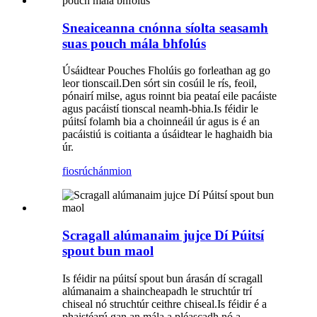
Sneaiceanna cnónna síolta seasamh
suas pouch mála bhfolús
Úsáidtear Pouches Fholúis go forleathan ag go
leor tionscail.Den sórt sin cosúil le rís, feoil,
pónairí milse, agus roinnt bia peataí eile pacáiste
agus pacáistí tionscal neamh-bhia.Is féidir le
púitsí folamh bia a choinneáil úr agus is é an
pacáistiú is coitianta a úsáidtear le haghaidh bia
úr.
fiosrúchán
mion
Scragall alúmanaim jujce Dí Púitsí
spout bun maol
Is féidir na púitsí spout bun árasán dí scragall
alúmanaim a shaincheapadh le struchtúr trí
chiseal nó struchtúr ceithre chiseal.Is féidir é a
phaistéarú gan an mála a pléascadh nó a