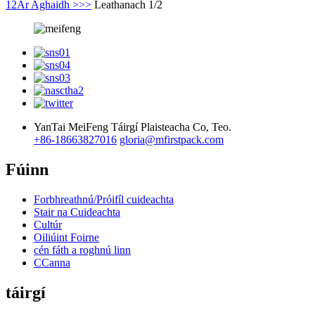
1
2
Ar Aghaidh >
>>
Leathanach 1/2
YanTai MeiFeng Táirgí Plaisteacha Co, Teo.
+86-18663827016
gloria@mfirstpack.com
Fúinn
Forbhreathnú/Próifíl cuideachta
Stair na Cuideachta
Cultúr
Oiliúint Foirne
cén fáth a roghnú linn
CCanna
táirgí