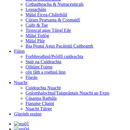
Cothaitheacha & Nutraceuticals
Leasacháin
Málaí Éicea-Cháirdiúil
Cúram Pearsanta & Cosmaidí
Caife & Tae
Tionscal agus Táirgí Eile
Málaí Todóg
Málaí Plúr
Bia Peataí Agus Pacáistiú Caitheamh
Fúinn
Forbhreathnú/Próifíl cuideachta
Stair na Cuideachta
Oiliúint Foirne
cén fáth a roghnú linn
Físeán
Nuacht
Cuideachta Nuacht
Gníomhaíochtaí/Taispeántais Nuacht an Expo
Cásanna Rathúla
Fianaise Cliaint
Nuacht Táirge
Glaoigh orainn