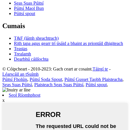
Seas Suas Púitsí
Púitsí Maol Bun
Púitsí spout
Cumais
T&F (lámh sheachtrach)
Rith tapa agus gearr trí úsáid a bhaint as priontáil dhigiteach
Teastas
Trealamh
Dearbhú cáilíochta
© Cóipcheart - 2010-2023: Gach ceart ar cosaint.
Táirgí te
-
Léarscáil an tSuímh
Púitsí Fholúis
,
Púitsí Soda Spout
,
Púitsí Gusset Taobh Plaisteacha
,
Seas Suas Púitsí
,
Plaisteach Seas Suas Púitsí
,
Púitsí spout
,
Seol Ríomhphost
x