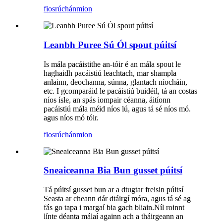
fiosrúchán
mion
Leanbh Puree Sú Ól spout púitsí
Is mála pacáistithe an-tóir é an mála spout le
haghaidh pacáistiú leachtach, mar shampla
anlainn, deochanna, súnna, glantach níocháin,
etc. I gcomparáid le pacáistiú buidéil, tá an costas
níos ísle, an spás iompair céanna, áitíonn
pacáistiú mála méid níos lú, agus tá sé níos mó.
agus níos mó tóir.
fiosrúchán
mion
Sneaiceanna Bia Bun gusset púitsí
Tá púitsí gusset bun ar a dtugtar freisin púitsí
Seasta ar cheann dár dtáirgí móra, agus tá sé ag
fás go tapa i margaí bia gach bliain.Níl roinnt
línte déanta málaí againn ach a tháirgeann an