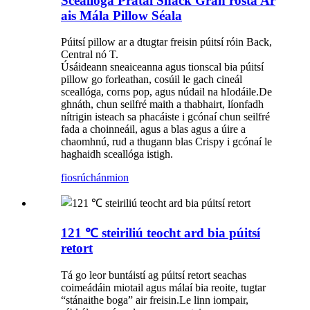
Sceallóga Prátaí Snack Grán rósta Ar
ais Mála Pillow Séala
Púitsí pillow ar a dtugtar freisin púitsí róin Back,
Central nó T.
Úsáideann sneaiceanna agus tionscal bia púitsí
pillow go forleathan, cosúil le gach cineál
sceallóga, corns pop, agus núdail na hIodáile.De
ghnáth, chun seilfré maith a thabhairt, líonfadh
nítrigin isteach sa phacáiste i gcónaí chun seilfré
fada a choinneáil, agus a blas agus a úire a
chaomhnú, rud a thugann blas Crispy i gcónaí le
haghaidh sceallóga istigh.
fiosrúchán
mion
121 ℃ steiriliú teocht ard bia púitsí
retort
Tá go leor buntáistí ag púitsí retort seachas
coimeádáin miotail agus málaí bia reoite, tugtar
“stánaithe boga” air freisin.Le linn iompair,