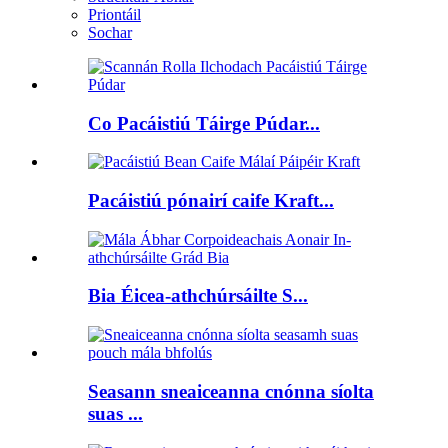
Priontáil
Sochar
Co Pacáistiú Táirge Púdar...
Pacáistiú pónairí caife Kraft...
Bia Éicea-athchúrsáilte S...
Seasann sneaiceanna cnónna síolta
suas ...