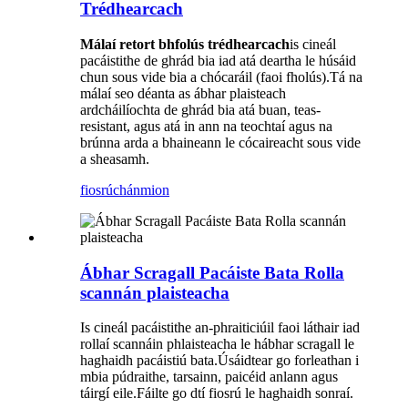
Trédhearcach
Málaí retort bhfolús trédhearcach
is cineál
pacáistithe de ghrád bia iad atá deartha le húsáid
chun sous vide bia a chócaráil (faoi fholús).Tá na
málaí seo déanta as ábhar plaisteach
ardcháilíochta de ghrád bia atá buan, teas-
resistant, agus atá in ann na teochtaí agus na
brúnna arda a bhaineann le cócaireacht sous vide
a sheasamh.
fiosrúchán
mion
Ábhar Scragall Pacáiste Bata Rolla
scannán plaisteacha
Is cineál pacáistithe an-phraiticiúil faoi láthair iad
rollaí scannáin phlaisteacha le hábhar scragall le
haghaidh pacáistiú bata.Úsáidtear go forleathan i
mbia púdraithe, tarsainn, paicéid anlann agus
táirgí eile.Fáilte go dtí fiosrú le haghaidh sonraí.