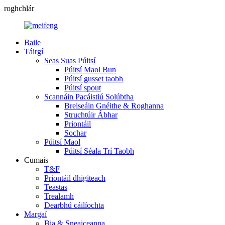
roghchlár
Baile
Táirgí
Seas Suas Púitsí
Púitsí Maol Bun
Púitsí gusset taobh
Púitsí spout
Scannáin Pacáistiú Solúbtha
Breiseáin Gnéithe & Roghanna
Struchtúir Ábhar
Priontáil
Sochar
Púitsí Maol
Púitsí Séala Trí Taobh
Cumais
T&F
Priontáil dhigiteach
Teastas
Trealamh
Dearbhú cáilíochta
Margaí
Bia & Sneaiceanna