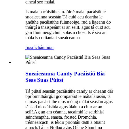
cineál seo málaí.
Is mála pacáistithe an-tóir é málaí pacáistithe
sneaiceanna seastán.Tá cuid acu deartha le
gnéithe pacáistithe fuinneoige, rud a ligeann do
tháirgí a thaispeáint ar an seilf, agus tá cuid acu
gan fhuinneog chun solas a chosc.Is é seo an
mála is coitianta i sneaiceanna
fiosrúchán
mion
Sneaiceanna Candy Pacáistiú Bia
Seas Suas Púitsí
Tá púitsí seastán pacáistithe candy ar cheann dár
bpríomhtháirgí.I gcomparáid le málaí árasán, tá
cumas pacáistithe níos mó ag málaí seastán agus
tá siad níos áisiúla agus álainn a chur ar an
seilf.Ag an am céanna, tacaímid le seirbhísí
saincheaptha, snasta, frosted Dromchla,
trédhearcach, is féidir priontáil dath a bhaint
amach.Tá na Nollag agus Oíche Shamhna